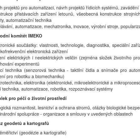
h projektů pro automatizaci, návrh projektů řídicích systémů, zaváděn
trukce přistávacích zařízení letounů, všeobecná konstrukce stroj
ty, automatizační technika
lávání, automatizace, mechatronika, inovace, výrobní stroje, populariza
odní komitét IMEKO
tronické součástky: vlastnosti, technologie, diagnostika, speciální za
kofrekvenční elektronická zařízení
ní elektrických i neelektrických veličin (zejména složek životního prost
hování experimentů
cí technika (senzorová technika - taktilní čidla a snímače pro autom
ní pro robotiku a biomechaniku)
trotechnika, elektronika (elektronické, mikroelektronické a mikroproce
cí technika, automatizace, robotika, rozpoznávací systémy
lek pro péči o životní prostředí
ogická rozmanitost, lesnictví a ochrana stromů, otázky biologické bezp
národní spolupráce - organizace a smlouvy v uvedených oblastech
z geodetů a kartografů
měřictví (geodézie a kartografie)