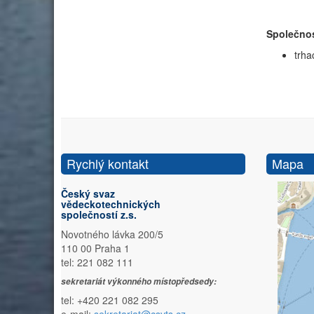
Společnos
trha
Rychlý kontakt
Mapa
Český svaz
vědeckotechnických
společností z.s.
Novotného lávka 200/5
110 00 Praha 1
tel: 221 082 111
sekretariát výkonného místopředsedy:
tel: +420 221 082 295