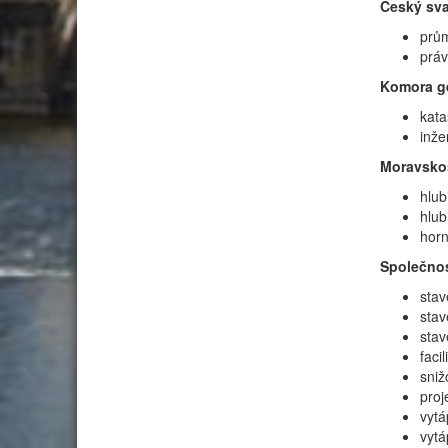
Český sva
prům
práv
Komora ge
kata
inže
Moravskos
hlub
hlub
horn
Společnos
stav
stav
stav
faci
sniž
proj
vytá
vytá