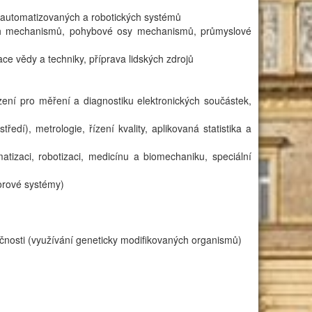
í automatizovaných a robotických systémů
ních mechanismů, pohybové osy mechanismů, průmyslové
ce vědy a techniky, příprava lidských zdrojů
řízení pro měření a diagnostiku elektronických součástek,
ředí), metrologie, řízení kvality, aplikovaná statistika a
atizaci, robotizaci, medicínu a biomechaniku, speciální
sorové systémy)
ečnosti (využívání geneticky modifikovaných organismů)