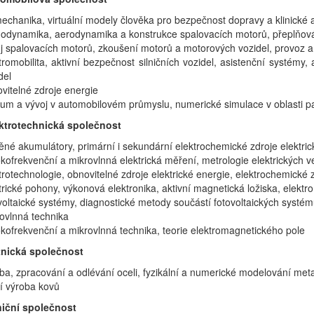
echanika, virtuální modely člověka pro bezpečnost dopravy a klinické 
odynamika, aerodynamika a konstrukce spalovacích motorů, přeplňová
j spalovacích motorů, zkoušení motorů a motorových vozidel, provoz a
tromobilita, aktivní bezpečnost silničních vozidel, asistenční systém
del
vitelné zdroje energie
um a vývoj v automobilovém průmyslu, numerické simulace v oblasti pa
ktrotechnická společnost
ěné akumulátory, primární i sekundární elektrochemické zdroje elektric
kofrekvenční a mikrovlnná elektrická měření, metrologie elektrických ve
trotechnologie, obnovitelné zdroje elektrické energie, elektrochemické z
trické pohony, výkonová elektronika, aktivní magnetická ložiska, elektr
voltaické systémy, diagnostické metody součástí fotovoltaických systémů,
ovlnná technika
kofrekvenční a mikrovlnná technika, teorie elektromagnetického pole
nická společnost
ba, zpracování a odlévání oceli, fyzikální a numerické modelování meta
í výroba kovů
niční společnost