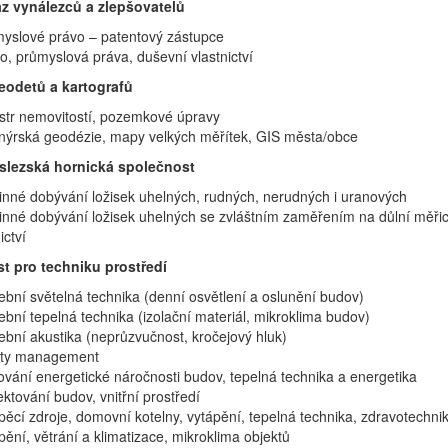
z vynálezců a zlepšovatelů
yslové právo – patentový zástupce
o, průmyslová práva, duševní vlastnictví
odetů a kartografů
str nemovitostí, pozemkové úpravy
nýrská geodézie, mapy velkých měřítek, GIS města/obce
lezská hornická společnost
inné dobývání ložisek uhelných, rudných, nerudných i uranových
inné dobývání ložisek uhelných se zvláštním zaměřením na důlní měřictv
ictví
t pro techniku prostředí
ební světelná technika (denní osvětlení a oslunění budov)
ební tepelná technika (izolační materiál, mikroklima budov)
ební akustika (neprůzvučnost, kročejový hluk)
lity management
ování energetické náročnosti budov, tepelná technika a energetika
ektování budov, vnitřní prostředí
pěcí zdroje, domovní kotelny, vytápění, tepelná technika, zdravotechni
pění, větrání a klimatizace, mikroklima objektů