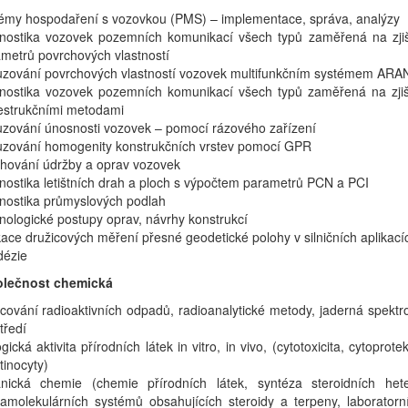
émy hospodaření s vozovkou (PMS) – implementace, správa, analýzy
nostika vozovek pozemních komunikací všech typů zaměřená na zjiš
metrů povrchových vlastností
zování povrchových vlastností vozovek multifunkčním systémem ARA
nostika vozovek pozemních komunikací všech typů zaměřená na zjiš
estrukčními metodami
zování únosnosti vozovek – pomocí rázového zařízení
zování homogenity konstrukčních vrstev pomocí GPR
hování údržby a oprav vozovek
nostika letištních drah a ploch s výpočtem parametrů PCN a PCI
nostika průmyslových podlah
nologické postupy oprav, návrhy konstrukcí
kace družicových měření přesné geodetické polohy v silničních aplikací
dézie
olečnost chemická
cování radioaktivních odpadů, radioanalytické metody, jaderná spektr
tředí
ogická aktivita přírodních látek in vitro, in vivo, (cytotoxicita, cytoprot
tinocyty)
anická chemie (chemie přírodních látek, syntéza steroidních het
amolekulárních systémů obsahujících steroidy a terpeny, laboratorn