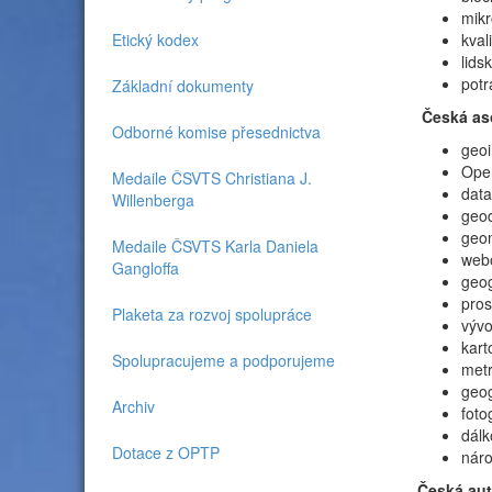
m
Etický kodex
kval
l
po
Základní dokumenty
Česká as
Odborné komise přesednictva
geoi
Ope
Medaile ČSVTS Christiana J.
data
Willenberga
geo
geom
Medaile ČSVTS Karla Daniela
webo
Gangloffa
geog
pros
Plaketa za rozvoj spolupráce
vývo
kart
Spolupracujeme a podporujeme
metr
geog
Archiv
foto
dálk
Dotace z OPTP
náro
Česká au