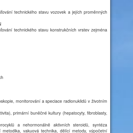
ťování technického stavu vozovek a jejích proměnných
N
ťování technického stavu konstrukčních vrstev zejména
ch
oskopie, monitorování a speciace radionuklidů v životním
ektivita), primární buněčné kultury (hepatocyty, fibroblasty,
erocyklů a nehormonálně aktivních steroidů, syntéza
í metodika, vakuová technika, dělící metody, výpočetní