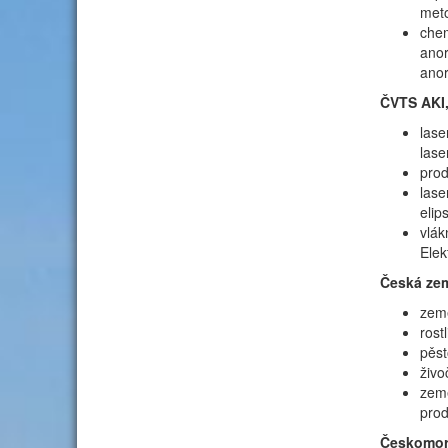
meto
chem
anor
anor
ČVTS AKI,
lase
lase
prod
lase
elip
vlák
Elek
Česká ze
země
rost
pěst
živo
země
prod
Českomora