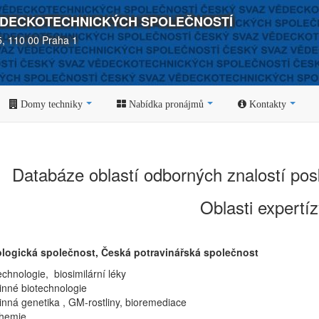
ĚDECKOTECHNICKÝCH SPOLEČNOSTÍ
5, 110 00 Praha 1
Domy techniky
Nabídka pronájmů
Kontakty
Databáze oblastí odborných znalostí po
Oblasti expertí
logická společnost, Česká potravinářská společnost
echnologie, biosimilární léky
linné biotechnologie
stlinná genetika , GM-rostliny, bioremediace
iochemie