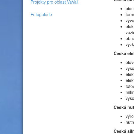
Projekty pro oblast VaVaI
biom
Fotogalerie
term
vývo
elek
vozi
obno
výzk
Česká ele
olov
vyso
elek
elek
foto
mikr
vyso
Česká hut
výro
hutn
Česká sil