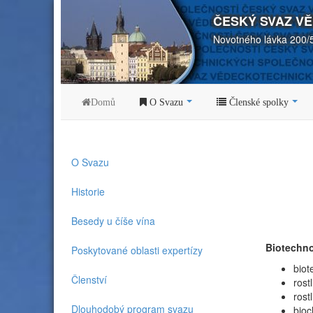
ČESKÝ SVAZ V
Novotného lávka 200/
Domů
O Svazu
Členské spolky
O Svazu
Historie
Besedy u číše vína
Biotechno
Poskytované oblasti expertízy
biot
Členství
rost
ro
Dlouhodobý program svazu
b