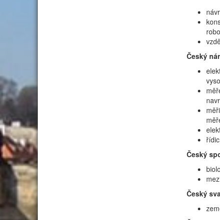
návr
kons
robo
vzdě
Český nár
elek
vyso
měře
navr
měři
měře
elek
řídi
Český spo
biol
mezi
Český sva
země