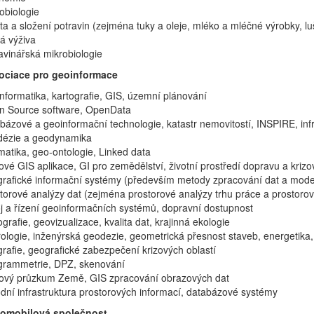
ikrobiologie
ita a složení potravin (zejména tuky a oleje, mléko a mléčné výrobky, luš
idská výživa
travinářská mikrobiologie
ociace pro geoinformace
nformatika, kartografie, GIS, územní plánování
n Source software, OpenData
bázové a geoinformační technologie, katastr nemovitostí, INSPIRE, inf
dézie a geodynamika
atika, geo-ontologie, Linked data
vé GIS aplikace, GI pro zemědělství, životní prostředí dopravu a krizo
rafické informační systémy (především metody zpracování dat a mode
torové analýzy dat (zejména prostorové analýzy trhu práce a prostorové
j a řízení geoinformačních systémů, dopravní dostupnost
ografie, geovizualizace, kvalita dat, krajinná ekologie
ologie, inženýrská geodezie, geometrická přesnost staveb, energetika
rafie, geografické zabezpečení krizových oblastí
grammetrie, DPZ, skenování
ový průzkum Země, GIS zpracování obrazových dat
dní infrastruktura prostorových informací, databázové systémy
tomobilová společnost