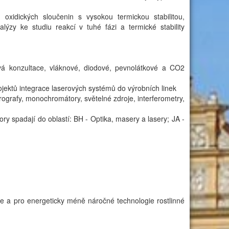
oxidických sloučenin s vysokou termickou stabilitou,
lýzy ke studiu reakcí v tuhé fázi a termické stability
vá konzultace, vláknové, diodové, pevnolátkové a CO2
jektů integrace laserových systémů do výrobních linek
rografy, monochromátory, světelné zdroje, interferometry,
ory spadají do oblastí: BH - Optika, masery a lasery; JA -
le a pro energeticky méně náročné technologie rostlinné