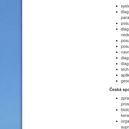
syst
diag
para
posu
diag
ned
posu
posu
navr
diag
diag
tech
apli
geo
Česká sp
zpra
pros
biol
kera
org
supr