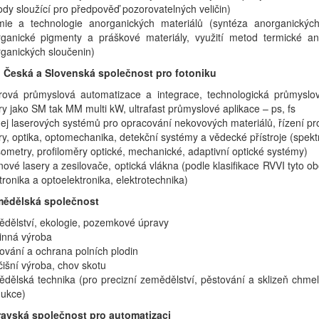
dy sloužící pro předpověď pozorovatelných veličin)
ie a technologie anorganických materiálů (syntéza anorganických 
ganické pigmenty a práškové materiály, využití metod termické ana
ganických sloučenin)
 Česká a Slovenská společnost pro fotoniku
rová průmyslová automatizace a integrace, technologická průmyslo
ry jako SM tak MM multi kW, ultrafast průmyslové aplikace – ps, fs
ej laserových systémů pro opracování nekovových materiálů, řízení pro
ry, optika, optomechanika, detekční systémy a vědecké přístroje (spekt
sometry, profiloměry optické, mechanické, adaptivní optické systémy)
nové lasery a zesilovače, optická vlákna (podle klasifikace RVVI tyto ob
tronika a optoelektronika, elektrotechnika)
mědělská společnost
dělství, ekologie, pozemkové úpravy
linná výroba
ování a ochrana polních plodin
čišní výroba, chov skotu
dělská technika (pro precizní zemědělství, pěstování a sklizeň chme
ukce)
vská společnost pro automatizaci