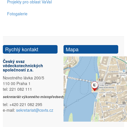
Projekty pro oblast VaVaI
Fotogalerie
Rychlý kontakt
Mapa
Český svaz
vědeckotechnických
společností z.s.
Novotného lávka 200/5
110 00 Praha 1
tel: 221 082 111
sekretariát výkonného místopředsedy:
tel: +420 221 082 295
e-mail:
sekretariat@csvts.cz