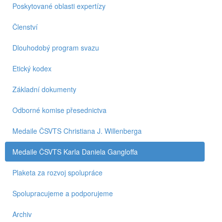
Poskytované oblasti expertízy
Členství
Dlouhodobý program svazu
Etický kodex
Základní dokumenty
Odborné komise přesednictva
Medaile ČSVTS Christiana J. Willenberga
Medaile ČSVTS Karla Daniela Gangloffa
Plaketa za rozvoj spolupráce
Spolupracujeme a podporujeme
Archiv