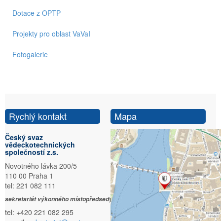
Dotace z OPTP
Projekty pro oblast VaVaI
Fotogalerie
Rychlý kontakt
Mapa
Český svaz
vědeckotechnických
společností z.s.
Novotného lávka 200/5
110 00 Praha 1
tel: 221 082 111
sekretariát výkonného místopředsedy:
tel: +420 221 082 295