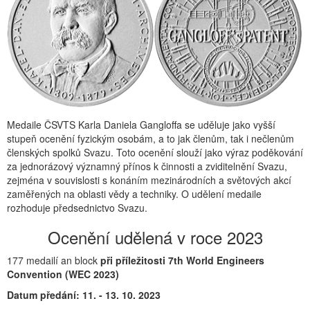
Medaile ČSVTS Karla Daniela Gangloffa se uděluje jako vyšší
stupeň ocenění fyzickým osobám, a to jak členům, tak i nečlenům
členských spolků Svazu. Toto ocenění slouží jako výraz poděkování
za jednorázový významný přínos k činnosti a zviditelnění Svazu,
zejména v souvislosti s konáním mezinárodních a světových akcí
zaměřených na oblasti vědy a techniky. O udělení medaile
rozhoduje předsednictvo Svazu.
Ocenění udělená v roce 2023
177 medailí an block
při příležitosti 7th World Engineers
Convention (WEC 2023)
Datum předání: 11. - 13. 10. 2023