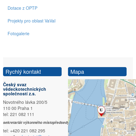
Dotace z OPTP
Projekty pro oblast VaVaI
Fotogalerie
Rychlý kontakt
Mapa
Český svaz
vědeckotechnických
společností z.s.
Novotného lávka 200/5
110 00 Praha 1
tel: 221 082 111
sekretariát výkonného místopředsedy:
tel: +420 221 082 295