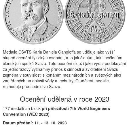
Medaile ČSVTS Karla Daniela Gangloffa se uděluje jako vyšší
stupeň ocenění fyzickým osobám, a to jak členům, tak i nečlenům
členských spolků Svazu. Toto ocenění slouží jako výraz poděkování
za jednorázový významný přínos k činnosti a zviditelnění Svazu,
zejména v souvislosti s konáním mezinárodních a světových akcí
zaměřených na oblasti vědy a techniky. O udělení medaile
rozhoduje předsednictvo Svazu.
Ocenění udělená v roce 2023
177 medailí an block
při příležitosti 7th World Engineers
Convention (WEC 2023)
Datum předání: 11. - 13. 10. 2023