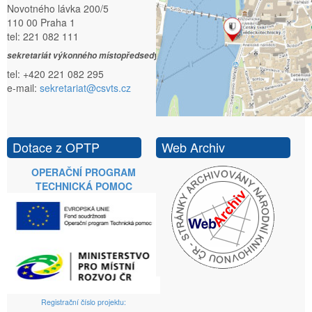
Novotného lávka 200/5
110 00 Praha 1
tel: 221 082 111
sekretariát výkonného místopředsedy:
tel: +420 221 082 295
e-mail:
sekretariat@csvts.cz
Dotace z OPTP
Web Archiv
OPERAČNÍ PROGRAM
TECHNICKÁ POMOC
Registrační číslo projektu: