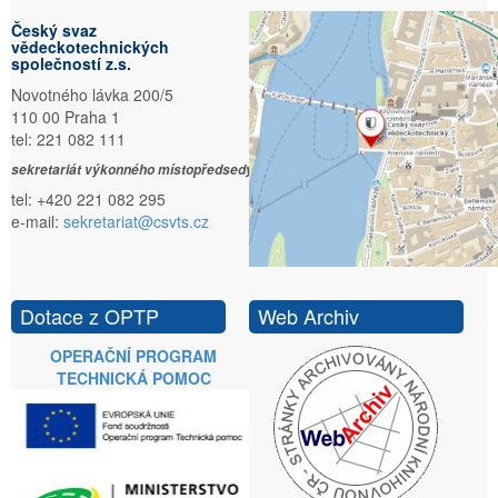
Český svaz
vědeckotechnických
společností z.s.
Novotného lávka 200/5
110 00 Praha 1
tel: 221 082 111
sekretariát výkonného místopředsedy:
tel: +420 221 082 295
e-mail:
sekretariat@csvts.cz
Dotace z OPTP
Web Archiv
OPERAČNÍ PROGRAM
TECHNICKÁ POMOC