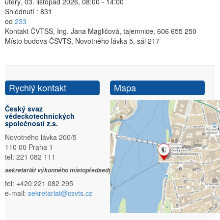
úterý, 03. listopad 2026, 08:00 - 14:00
Shlédnutí
: 831
od
233
Kontakt
ČVTSS, Ing. Jana Magličová, tajemnice, 606 655 250
Místo
budova ČSVTS, Novotného lávka 5, sál 217
Rychlý kontakt
Mapa
Český svaz
vědeckotechnických
společností z.s.
Novotného lávka 200/5
110 00 Praha 1
tel: 221 082 111
sekretariát výkonného místopředsedy:
tel: +420 221 082 295
e-mail:
sekretariat@csvts.cz