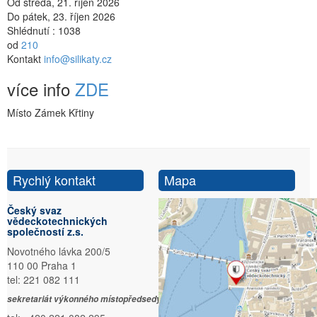
Od středa, 21. říjen 2026
Do pátek, 23. říjen 2026
Shlédnutí
: 1038
od
210
Kontakt
info@silikaty.cz
více info
ZDE
Místo
Zámek Křtiny
Rychlý kontakt
Mapa
Český svaz
vědeckotechnických
společností z.s.
Novotného lávka 200/5
110 00 Praha 1
tel: 221 082 111
sekretariát výkonného místopředsedy: