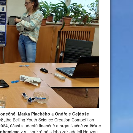
Konečné
,
Marka Plachého
a
Ondřeje Gejdoše
ěž
„the Beijing Youth Science Creation Competition
2024
, účast studentů finančně a organizačně
zajišťuje
Bohemicae
z.s., konkrétně s jeho zakladateli Honzou