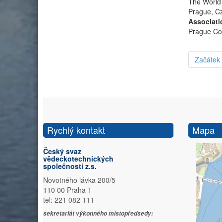
The World 
Prague, Cz
Associati
Prague Con
Začátek
Rychlý kontakt
Mapa
Český svaz
vědeckotechnických
společností z.s.
Novotného lávka 200/5
110 00 Praha 1
tel: 221 082 111
sekretariát výkonného místopředsedy: