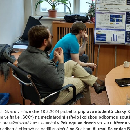
ách Svazu v Praze dne 10.2.2024 proběhla
příprava studentů
Elišky 
í ve finále „SOČ“) na
mezinárodní středoškolskou odbornou sout
o prestižní soutěž se uskuteční v
Pekingu ve dnech 28. - 31. března 
a odborné přípravě se podílí společně se Spolkem
Alumni Scientiae 