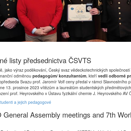
né listy předsednictva ČSVTS
, jako výraz poděkování, Český svaz vědeckotechnických společností 
finanční odměnou
pedagogům/ konzultantům
, kteří
vedli odborné pr
topředseda Svazu prof. Jaromír Volf ceny předal v rámci Slavnostníh
ne 13. prosince 2023 vítězům a laureátům studentských předmětových a t
ození prof. Heyrovského v Ústavu fyzikální chemie J. Heyrovského AV 
tudenti a jejich pedagogové
General Assembly meetings and 7th Worl