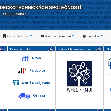
ĚDECKOTECHNICKÝCH SPOLEČNOSTÍ
5, 110 00 Praha 1
Domy techniky
Nabídka pronájmů
Kontakty
Domy techniky
Světová federace inž. org.
Sv
Plzeň
Pardubice
České Budějovice
T
Ostrava