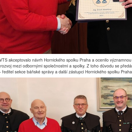
TS akceptovalo návrh Hornického spolku Praha a ocenilo významnou akti
rozvoj mezi odbornými společnostmi a spolky. Z toho důvodu se předán
 ředitel sekce báňské správy a další zástupci Hornického spolku Praha