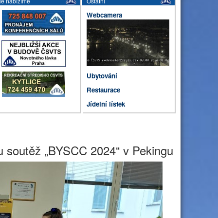
le nabízíme
Ostatní
Webcamera
Ubytování
Restaurace
Jídelní lístek
ou soutěž „BYSCC 2024“ v Pekingu