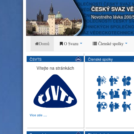
ČESKÝ SVAZ V
Novotného lávka 200/
Domů
O Svazu
Členské spolky
ČSVTS
Členské spolky
Vítejte na stránkách
Více zde ....