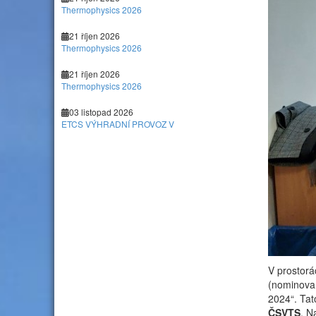
Thermophysics 2026
21 říjen 2026
Thermophysics 2026
21 říjen 2026
Thermophysics 2026
03 listopad 2026
ETCS VÝHRADNÍ PROVOZ V
V prostor
(nominovan
2024“. Tat
ČSVTS
. N