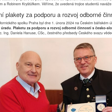
 a Robinem Kryštůfkem. Věříme, že uvedená trojice studentů naváže 
í plakety za podporu a rozvoj odborné čin
Hornického spolku Praha byl dne 1. února 2024 na Českém báňském 
 úradu
.
Plaketu za podporu a rozvoj odborné činnosti s česko-sl
c. Ing. Daniela Hanuse, CSc., čestného předsedy Českého svazu vědec