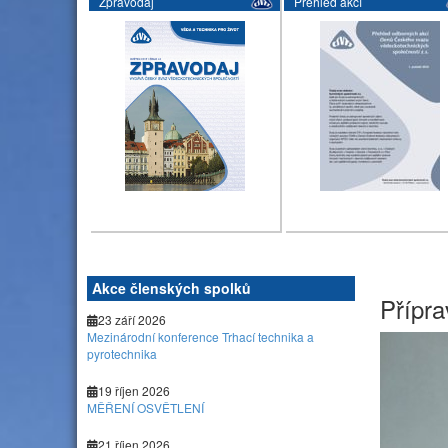
Zpravodaj
Přehled akcí
Akce členských spolků
Přípra
23 září 2026
Mezinárodní konference Trhací technika a
pyrotechnika
19 říjen 2026
MĚŘENÍ OSVĚTLENÍ
21 říjen 2026