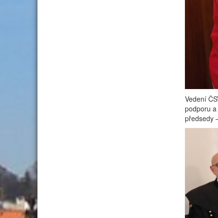
Vedení ČSV
podporu a 
předsedy –