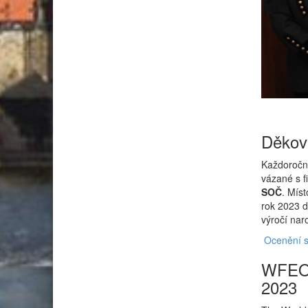
Děkov
Každoročně
vázané s 
SOČ
. Mís
rok 2023 d
výročí nar
Ocenění s
WFEO 
2023