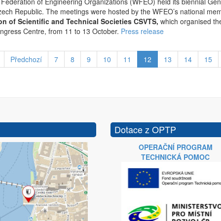
Federation of Engineering Organizations (WFEO) held its biennial Gen
ech Republic. The meetings were hosted by the WFEO’s national mem
on of Scientific and Technical Societies CSVTS,
which organised th
gress Centre, from 11 to 13 October.
Press release
Předchozí
7
8
9
10
11
12
13
14
15
Dotace z OPTP
OPERAČNÍ PROGRAM
TECHNICKÁ POMOC