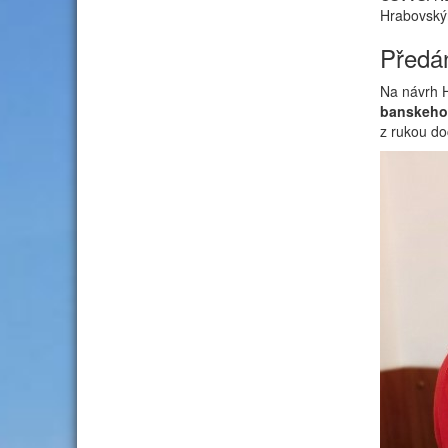
Hrabovským
Předán
Na návrh 
banskeho
z rukou do