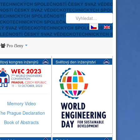
Pro členy
ětový kongres inženýrů
Světový den inženýrství
Memory Video
he Prague Declaration
Book of Abstracts