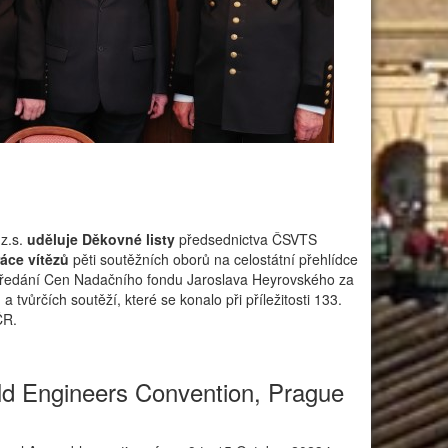
z.s.
uděluje Děkovné listy
předsednictva ČSVTS
áce vítězů
pěti soutěžních oborů na celostátní přehlídce
o předání Cen Nadačního fondu Jaroslava Heyrovského za
vůrčích soutěží, které se konalo při příležitosti 133.
ČR.
d Engineers Convention, Prague