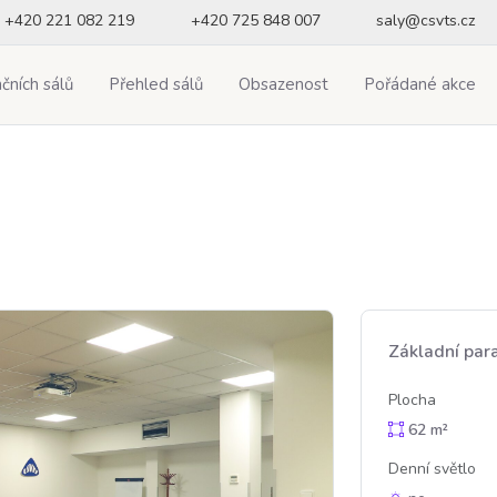
+420 221 082 219
+420 725 848 007
saly@csvts.cz
čních sálů
Přehled sálů
Obsazenost
Pořádané akce
Základní par
Plocha
62 m²
Denní světlo