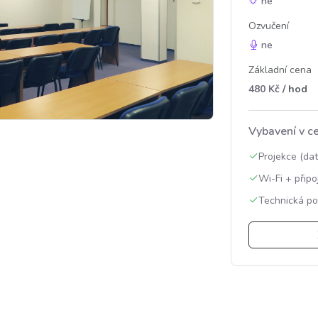
ne
Ozvučení
ne
Základní cena
480 Kč
/ hod
Vybavení v c
Projekce (dat
Wi-Fi + přip
Technická po