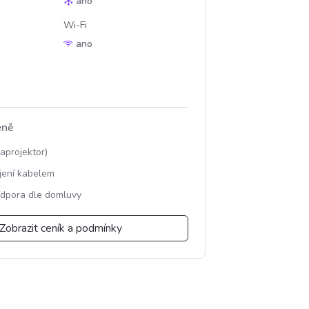
ano
Wi-Fi
ano
eně
aprojektor)
ojení kabelem
dpora dle domluvy
Zobrazit ceník a podmínky