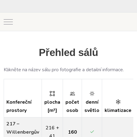
Mobile Menu Toggle
Přehled sálů
Klikněte na název sálu pro fotografie a detailní informace.
Konfereční
plocha
počet
denní
prostory
[m²]
osob
světlo
klimatizace
217 –
216 +
Willenbergův
160
41