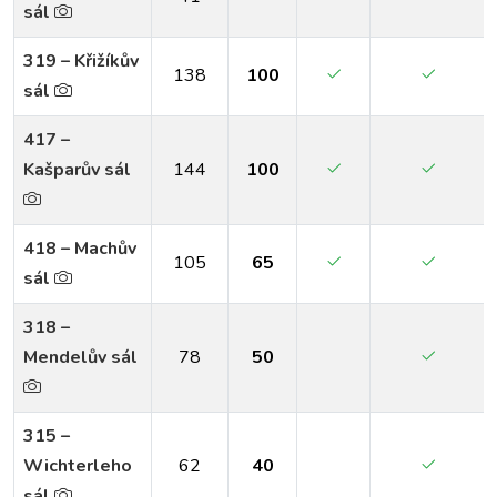
sál
319 – Křižíkův
138
100
sál
417 –
Kašparův sál
144
100
418 – Machův
105
65
sál
318 –
Mendelův sál
78
50
315 –
Wichterleho
62
40
sál