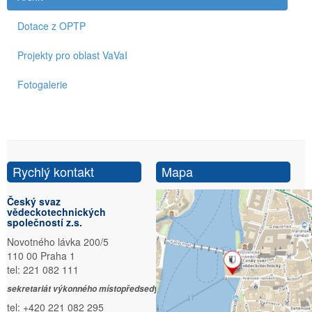
Dotace z OPTP
Projekty pro oblast VaVaI
Fotogalerie
Rychlý kontakt
Mapa
Český svaz
vědeckotechnických
společností z.s.
Novotného lávka 200/5
110 00 Praha 1
tel: 221 082 111
sekretariát výkonného místopředsedy:
tel: +420 221 082 295